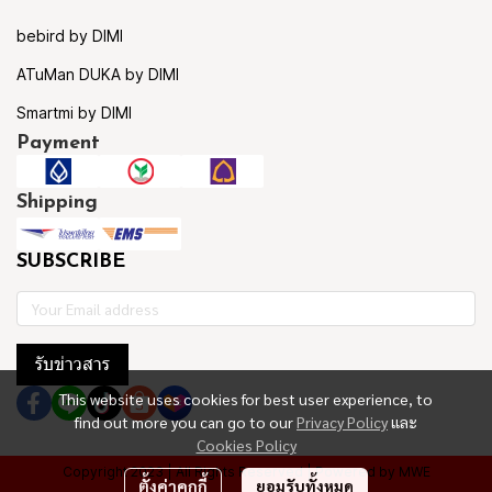
bebird by DIMI
ATuMan DUKA by DIMI
Smartmi by DIMI
Payment
Shipping
SUBSCRIBE
รับข่าวสาร
This website uses cookies for best user experience, to
find out more you can go to our
Privacy Policy
และ
Cookies Policy
Copyright 2023 | All Rights Reserved | Powered by MWE
ตั้งค่าคุกกี้
ยอมรับทั้งหมด