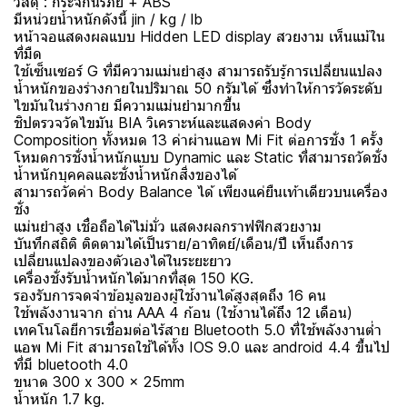
วัสดุ : กระจกนิรภัย + ABS
มีหน่วยน้ำหนักดังนี้ jin / kg / lb
หน้าจอแสดงผลแบบ Hidden LED display สวยงาม เห็นแม้ใน
ที่มืด
ใช้เซ็นเซอร์ G ที่มีความแม่นยำสูง สามารถรับรู้การเปลี่ยนแปลง
น้ำหนักของร่างกายในปริมาณ 50 กรัมได้ ซึ่งทำให้การวัดระดับ
ไขมันในร่างกาย มีความแม่นยำมากขึ้น
ชิปตรวจวัดไขมัน BIA วิเคราะห์และแสดงค่า Body
Composition ทั้งหมด 13 ค่าผ่านแอพ Mi Fit ต่อการชั่ง 1 ครั้ง
โหมดการชั่งน้ำหนักแบบ Dynamic และ Static ที่สามารถวัดชั่ง
น้ำหนักบุคคลและชั่งน้ำหนักสิ่งของได้
สามารถวัดค่า Body Balance ได้ เพียงแค่ยืนเท้าเดียวบนเครื่อง
ชั่ง
แม่นยำสูง เชื่อถือได้ไม่มั่ว แสดงผลกราฟฟิกสวยงาม
บันทึกสถิติ ติดตามได้เป็นราย/อาทิตย์/เดือน/ปี เห็นถึงการ
เปลี่ยนแปลงของตัวเองได้ในระยะยาว
เครื่องชั่งรับน้ำหนักได้มากที่สุด 150 KG.
รองรับการจดจำข้อมูลของผู้ใช้งานได้สูงสุดถึง 16 คน
ใช้พลังงานจาก ถ่าน AAA 4 ก้อน (ใช้งานได้ถึง 12 เดือน)
เทคโนโลยีการเชื่อมต่อไร้สาย Bluetooth 5.0 ที่ใช้พลังงานต่ำ
แอพ Mi Fit สามารถใช้ได้ทั้ง IOS 9.0 และ android 4.4 ขึ้นไป
ที่มี bluetooth 4.0
ขนาด 300 x 300 x 25mm
น้ำหนัก 1.7 kg.