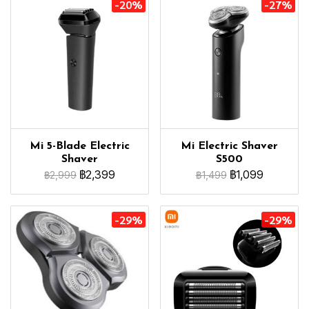
-20%
-27%
Mi 5-Blade Electric
Mi Electric Shaver
Shaver
S500
฿2,399
฿1,099
฿2,999
฿1,499
-29%
-29%