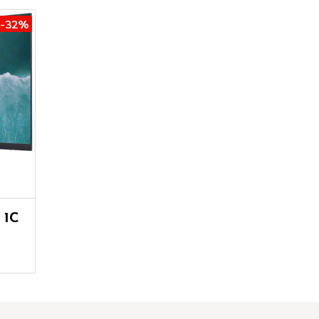
-32%
 1C