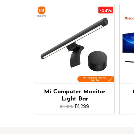
-13%
Mi Computer Monitor
Light Bar
฿1,299
฿1,490