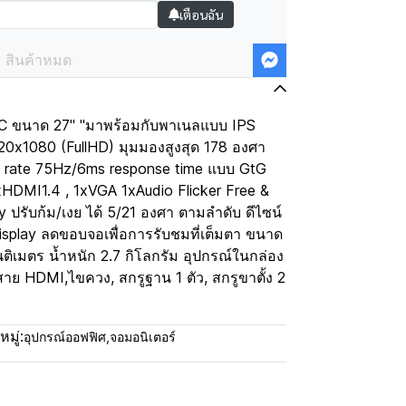
เตือนฉัน
สินค้าหมด
่น 1C ขนาด 27" "มาพร้อมกับพาเนลแบบ IPS
0x1080 (FullHD) มุมมองสูงสุด 178 องศา
h rate 75Hz/6ms response time แบบ GtG
1xHDMI1.4 , 1xVGA 1xAudio Flicker Free &
 ปรับก้ม/เงย ได้ 5/21 องศา ตามลำดับ ดีไซน์
splay ลดขอบจอเพื่อการรับชมที่เต็มตา ขนาด
ติเมตร น้ำหนัก 2.7 กิโลกรัม อุปกรณ์ในกล่อง
,สาย HDMI,ไขควง, สกรูฐาน 1 ตัว, สกรูขาตั้ง 2
มู่:
อุปกรณ์ออฟฟิศ
,
จอมอนิเตอร์