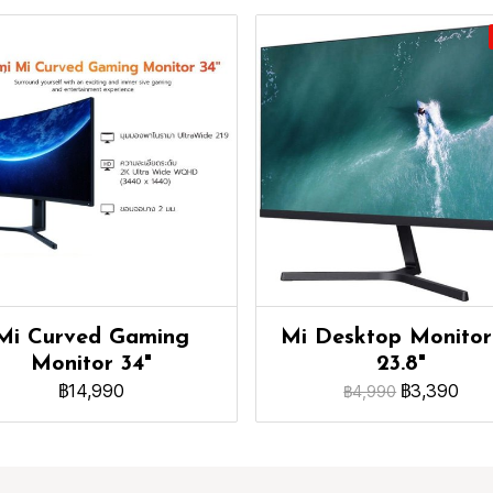
Mi Curved Gaming
Mi Desktop Monitor
Monitor 34"
23.8"
฿14,990
฿3,390
฿4,990