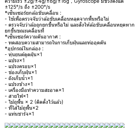
ความเร็ว ±2g/±4g/±8g/±16g，Gyroscope มีช่วงตั้งแต่
±125°/s ถึง ±200°/s
*เซ็นเซอร์ยกล้อขับเคลื่อน :
- ใช้เพื่อตรวจจับว่าล้อขับเคลื่อนหลุดจากพื้นหรือไม่
- ตรวจจับว่าล้อถูกยกขึ้นหรือไม่ และสั่งให้ล้อขับเคลื่อนหยุดหาก
ยกขึ้นขณะเคลื่อนที่
*เซ็นเซอร์ความดันอากาศ :
- ทดสอบความสามารถในการเก็บฝุ่นและท่ออุดตัน
*อุปกรณ์ในกล่อง :
- หุ่นยนต์ดูดฝุ่น×1
- แปรง×1
- แปรงครอบ×1
- ช่องเก็บฝุ่น×1
- ถังเก็บน้ำ×1
- แปรงข้าง×1
- เครื่องมือทำความสะอาด×1
- สายไฟ×1
- ไม้ถูพื้น × 2 (ติดตั้งไว้แล้ว)
- ที่ใส่ไม้ถูพื้น×2
- แท่นชาร์จ×1