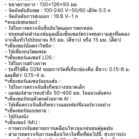
- ขนาดรายการ : 130×126×93 มม
- จัดอันดับอินพุต : 100-240 V~50/60 เฮิร์ต 0.5 ก
- จัดอันดับการส่งออก : 19.8 V⎓1 ก
*ดรอปเซนเซอร์ :
- ใช้ในการตรวจจับขั้นบันไดและการตกหล่น
- หุ่นยนต์จะสำรองข้อมูลเมื่อเซ็นเซอร์ตรวจพบความสูงที่ลดลง
จากสื่อทั่วไปประมาณ 85 มม. (สีขาว) หรือ 15 มม. (สีดำ)
*เซ็นเซอร์อัลตราโซนิก :
- ใช้เพื่อระบุวัสดุพรม
*เซ็นเซอร์เลเซอร์ LDS :
- ใช้ในการสร้างภาพ
- รุ่นที่ใช้คือ D2M ระยะการวัดที่เกี่ยวข้องคือ สีขาว: 0.15–8 ม.
และสีดำ: 0.15–4 ม.
*เซ็นเซอร์เลเซอร์แบบเส้น :
- ใช้ในการตรวจจับสิ่งกีดขวางขนาดเล็ก
- เลเซอร์สามารถเข้าถึง 50–400 มม. ในแนวเส้นตรง
*เซ็นเซอร์ระบุตัวตนด้วยภาพ AI :
- ใช้เพื่อตรวจจับสิ่งกีดขวางและเฟอร์นิเจอร์บางอย่าง
*เซ็นเซอร์ขอบขยาย :
- ใช้กับผนัง
*เซ็นเซอร์ IMU :
- การตรวจจับสถานะการเคลื่อนไหวของหุ่นยนต์ดูดฝุ่น
- สามารถตรวจจับการเคลื่อนไหวในพื้นที่ต่อไปนี้: ช่วงการเร่ง