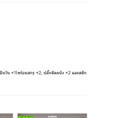
ินวัน ×1(พร้อมสกรู ×2, ปลั๊กติดผนัง ×2 และสติก