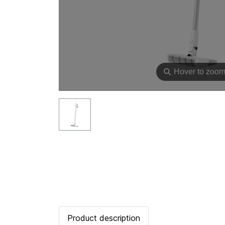
⚲
Hover to zoo
Product description