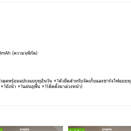
0mAh (ความจุพิกัด)
ดูดพร้อมแปรงแบบทูอินวัน ×1ตัวยึดสำหรับจัดเก็บและชาร์จไฟแบบทูอ
1ถังน้ำ ×1แผ่นถูพื้น ×1(ติดตั้งมาล่วงหน้า)