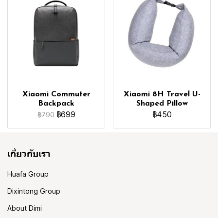
Xiaomi Commuter
Xiaomi 8H Travel U-
Backpack
Shaped Pillow
฿699
฿450
฿790
เกี่ยวกับเรา
Huafa Group
Dixintong Group
About Dimi