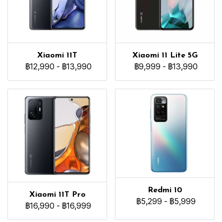
Xiaomi 11T
Xiaomi 11 Lite 5G
฿12,990
-
฿13,990
฿9,999
-
฿13,990
Redmi 10
Xiaomi 11T Pro
฿5,299
-
฿5,999
฿16,990
-
฿16,999