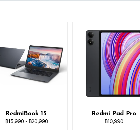
RedmiBook 15
Redmi Pad Pro
฿15,990
-
฿20,990
฿10,990