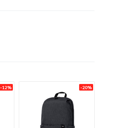
-12%
-20%