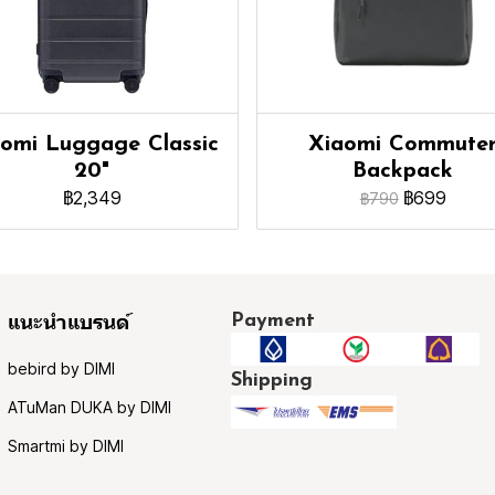
omi Luggage Classic
Xiaomi Commute
20"
Backpack
฿2,349
฿699
฿790
Payment
แนะนำแบรนด์
bebird by DIMI
Shipping
ATuMan DUKA by DIMI
Smartmi by DIMI