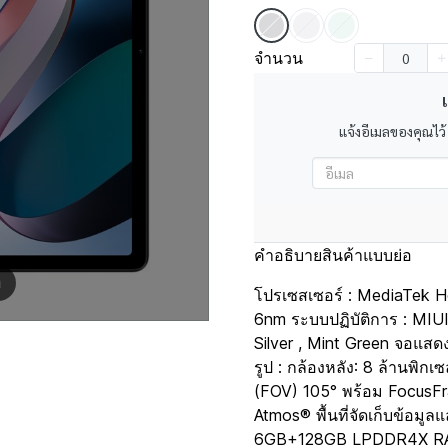
จำนวน
เ
แจ้งอีเมลของคุณไว้
คำอธิบายสินค้าแบบย่อ
m
โปรเซสเซอร์ : MediaTek H
6nm ระบบปฏิบัติการ : MIUI
Silver , Mint Green จอแสด
รูป : กล้องหลัง: 8 ล้านพิก
(FOV) 105° พร้อม FocusF
Atmos® พื้นที่จัดเก็บข้อ
6GB+128GB LPDDR4X RAM +