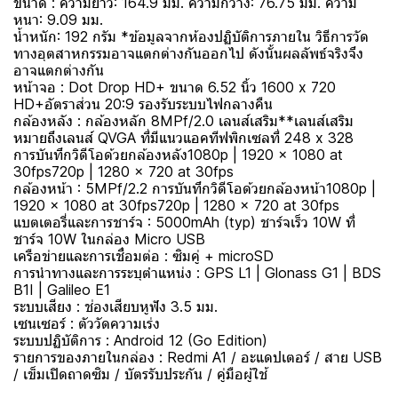
ขนาด : ความยาว: 164.9 มม. ความกว้าง: 76.75 มม. ความ
หนา: 9.09 มม.
น้ำหนัก: 192 กรัม *ข้อมูลจากห้องปฏิบัติการภายใน วิธีการวัด
ทางอุตสาหกรรมอาจแตกต่างกันออกไป ดังนั้นผลลัพธ์จริงจึง
อาจแตกต่างกัน
หน้าจอ : Dot Drop HD+ ขนาด 6.52 นิ้ว 1600 x 720
HD+อัตราส่วน 20:9 รองรับระบบไฟกลางคืน
กล้องหลัง : กล้องหลัก 8MPf/2.0 เลนส์เสริม**เลนส์เสริม
หมายถึงเลนส์ QVGA ที่มีแนวแอคทีฟพิกเซลที่ 248 x 328
การบันทึกวิดีโอด้วยกล้องหลัง1080p | 1920 x 1080 at
30fps720p | 1280 x 720 at 30fps
กล้องหน้า : 5MPf/2.2 การบันทึกวิดีโอด้วยกล้องหน้า1080p |
1920 x 1080 at 30fps720p | 1280 x 720 at 30fps
แบตเตอรี่และการชาร์จ : 5000mAh (typ) ชาร์จเร็ว 10W ที่
ชาร์จ 10W ในกล่อง Micro USB
เครือข่ายและการเชื่อมต่อ : ซิมคู่ + microSD
การนำทางและการระบุตำแหน่ง : GPS L1 | Glonass G1 | BDS
B1I | Galileo E1
ระบบเสียง : ช่องเสียบหูฟัง 3.5 มม.
เซนเซอร์ : ตัววัดความเร่ง
ระบบปฏิบัติการ : Android 12 (Go Edition)
รายการของภายในกล่อง : Redmi A1 / อะแดปเตอร์ / สาย USB
/ เข็มเปิดถาดซิม / บัตรรับประกัน / คู่มือผู้ใช้