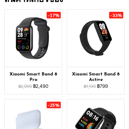
-17%
-33%
Xiaomi Smart Band 8
Xiaomi Smart Band 8
Pro
Active
฿2,490
฿799
฿2,990
฿1,190
-25%