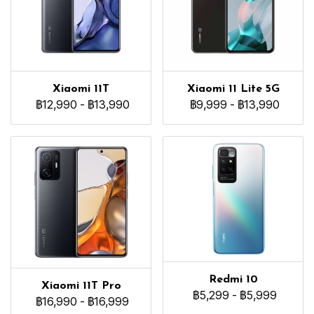
Xiaomi 11T
Xiaomi 11 Lite 5G
฿12,990
-
฿13,990
฿9,999
-
฿13,990
Redmi 10
Xiaomi 11T Pro
฿5,299
-
฿5,999
฿16,990
-
฿16,999