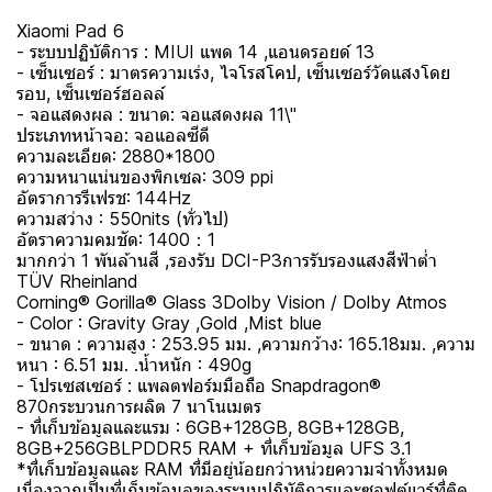
Xiaomi Pad 6
- ระบบปฏิบัติการ : MIUI แพด 14 ,แอนดรอยด์ 13
- เซ็นเซอร์ : มาตรความเร่ง, ไจโรสโคป, เซ็นเซอร์วัดแสงโดย
รอบ, เซ็นเซอร์ฮอลล์
- จอแสดงผล : ขนาด: จอแสดงผล 11\"
ประเภทหน้าจอ: จอแอลซีดี
ความละเอียด: 2880*1800
ความหนาแน่นของพิกเซล: 309 ppi
อัตราการรีเฟรช: 144Hz
ความสว่าง : 550nits (ทั่วไป)
อัตราความคมชัด: 1400：1
มากกว่า 1 พันล้านสี ,รองรับ DCI-P3การรับรองแสงสีฟ้าต่ำ
TÜV Rheinland
Corning® Gorilla® Glass 3Dolby Vision / Dolby Atmos
- Color : Gravity Gray ,Gold ,Mist blue
- ขนาด : ความสูง : 253.95 มม. ,ความกว้าง: 165.18มม. ,ความ
หนา : 6.51 มม. .น้ำหนัก : 490g
- โปรเซสเซอร์ : แพลตฟอร์มมือถือ Snapdragon®
870กระบวนการผลิต 7 นาโนเมตร
- ที่เก็บข้อมูลและแรม : 6GB+128GB, 8GB+128GB,
8GB+256GBLPDDR5 RAM + ที่เก็บข้อมูล UFS 3.1
*ที่เก็บข้อมูลและ RAM ที่มีอยู่น้อยกว่าหน่วยความจำทั้งหมด
เนื่องจากเป็นที่เก็บข้อมูลของระบบปฏิบัติการและซอฟต์แวร์ที่ติด