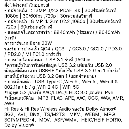
ตั้งไว้ล่วงหน้าในอุปกรณ์
- กล้องหลัง : : 13MP ,f/2.2 PDAF ,4k | 30เฟรมต่อวินาที
,1080p | 30/60fps ,720p | 30เฟรมต่อวินาที
- กล้องหน้า : 8 MP ,1.12um f/2.2 ,1080p | 30เฟรมต่อวินาที
,720p | 30เฟรมต่อวินาที
- แบตเตอรี่และการชาร์จ : 8840mAh (ประเภท) / 8640mAh
(นาที)
การชาร์จแบบมีสาย 33W
รองรับการชาร์จเร็ว QC4 / QC3+ / QC3.0 / QC2.0 / PD3.0
/ PD2.0 / MI FC1.0 ชาร์จเร็ว
- การถ่ายโอนข้อมูล : USB 3.2 รุ่นที่ ,15Gbps
*ความเร็วในการรับส่งข้อมูล USB 3.2 เทียบกับ USB 2.0
ข้อมูลที่ดึงมาจาก USB-IF *ฟังก์ชัน USB 3.2 Gen 1 ต้องใช้
สายที่เปิดใช้งาน USB 3.2 Gen 1 (แยกจำหน่าย)
- การเชื่อมต่อ : USB Type-C ,WiFi 6，WiFi 5，WiFi 4 &
802.11a / b / g ,WiFi 2.4G | WiFi 5G
*บลูทูธ 5.2 ,รองรับ AAC/LDAC/LHDC 3.0 ,รองรับ IPv6
*เสียงและวิดีโอ : MP3, FLAC, APE, AAC, OGG, WAV, AMR,
AWB
Hi-Res & Hi-Res Wireless Audio รองรับ Dolby Atmos®
3G2、AVI、DivX、TS/M2TS、MKV、WEBM、MPG、
3GP/MPEG-4、MOV、ASF/WMV、HEIC/HEIF HDR10,
Dolby Vision®