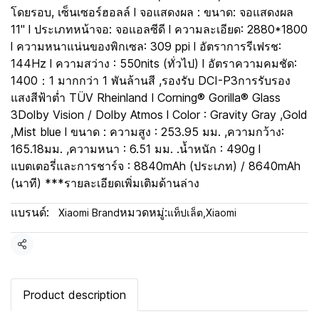
โดยรอบ, เซ็นเซอร์ฮอลล์ l จอแสดงผล : ขนาด: จอแสดงผล
11" l ประเภทหน้าจอ: จอแอลซีดี l ความละเอียด: 2880*1800
l ความหนาแน่นของพิกเซล: 309 ppi l อัตราการรีเฟรช:
144Hz l ความสว่าง : 550nits (ทั่วไป) l อัตราความคมชัด:
1400：1 มากกว่า 1 พันล้านสี ,รองรับ DCI-P3การรับรอง
แสงสีฟ้าต่ำ TÜV Rheinland l Corning® Gorilla® Glass
3Dolby Vision / Dolby Atmos l Color : Gravity Gray ,Gold
,Mist blue l ขนาด : ความสูง : 253.95 มม. ,ความกว้าง:
165.18มม. ,ความหนา : 6.51 มม. .น้ำหนัก : 490g l
แบตเตอรี่และการชาร์จ : 8840mAh (ประเภท) / 8640mAh
(นาที) ***รายละเอียดเพิ่มเติมด้านล่าง
แบรนด์:
หมวดหมู่:
Xiaomi Brand
แท็ปเล็ต
,
Xiaomi
แชร์
Product description