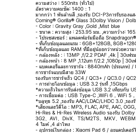
ความสว่าง : 550nits (ทั่วไป)
อัตราความคมชัด: 1400：1
มากกว่า 1 พันล้านสี ,รองรับ DCI-P3การรับรองแส
Corning® Gorilla® Glass 3Dolby Vision / Dol
- Color : Gravity Gray ,Gold ,Mist blue
- ขนาด : ความสูง : 253.95 มม. ,ความกว้าง: 165
- โปรเซสเซอร์ : แพลตฟอร์มมือถือ Snapdrago
- ที่เก็บข้อมูลและแรม : 6GB+128GB, 8GB+12
*ที่เก็บข้อมูลและ RAM ที่มีอยู่น้อยกว่าหน่วยความ
- กล้องหลัง : : 13MP ,f/2.2 PDAF ,4k | 30เฟรม
- กล้องหน้า : 8 MP ,1.12um f/2.2 ,1080p | 30เฟ
- แบตเตอรี่และการชาร์จ : 8840mAh (ประเภท) 
การชาร์จแบบมีสาย 33W
รองรับการชาร์จเร็ว QC4 / QC3+ / QC3.0 / QC2.
- การถ่ายโอนข้อมูล : USB 3.2 รุ่นที่ ,15Gbps
*ความเร็วในการรับส่งข้อมูล USB 3.2 เทียบกับ U
- การเชื่อมต่อ : USB Type-C ,WiFi 6，WiFi 5，W
*บลูทูธ 5.2 ,รองรับ AAC/LDAC/LHDC 3.0 ,รองร
*เสียงและวิดีโอ : MP3, FLAC, APE, AAC, OG
Hi-Res & Hi-Res Wireless Audio รองรับ Dolb
3G2、AVI、DivX、TS/M2TS、MKV、WEBM、M
4 ไมค์ ,4 ลำโพง
- อุปกรณ์ในกล่อง : Xiaomi Pad 6 / อะแดปเตอร์ไฟ