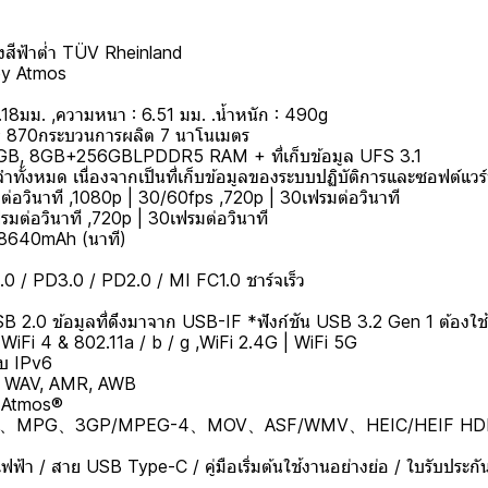
งสีฟ้าต่ำ TÜV Rheinland
by Atmos
.18มม. ,ความหนา : 6.51 มม. .น้ำหนัก : 490g
n® 870กระบวนการผลิต 7 นาโนเมตร
8GB, 8GB+256GBLPDDR5 RAM + ที่เก็บข้อมูล UFS 3.1
จำทั้งหมด เนื่องจากเป็นที่เก็บข้อมูลของระบบปฏิบัติการและซอฟต์แวร์ที
ต่อวินาที ,1080p | 30/60fps ,720p | 30เฟรมต่อวินาที
รมต่อวินาที ,720p | 30เฟรมต่อวินาที
/ 8640mAh (นาที)
0 / PD3.0 / PD2.0 / MI FC1.0 ชาร์จเร็ว
SB 2.0 ข้อมูลที่ดึงมาจาก USB-IF *ฟังก์ชัน USB 3.2 Gen 1 ต้องใช
iFi 4 & 802.11a / b / g ,WiFi 2.4G | WiFi 5G
ับ IPv6
G, WAV, AMR, AWB
y Atmos®
PG、3GP/MPEG-4、MOV、ASF/WMV、HEIC/HEIF HDR10,
ฟ้า / สาย USB Type-C / คู่มือเริ่มต้นใช้งานอย่างย่อ / ใบรับประกั