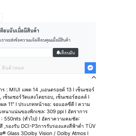
ตือนฉันเมื่อมีสินค้า
 เราจะส่งข้อความแจ้งเตือนคุณเมื่อมีสินค้า
เตือนฉัน
สินค้าหมด
าร : MIUI แพด 14 ,แอนดรอยด์ 13 l เซ็นเซอร์
 เซ็นเซอร์วัดแสงโดยรอบ, เซ็นเซอร์ฮอลล์ l
ล 11" l ประเภทหน้าจอ: จอแอลซีดี l ความ
มหนาแน่นของพิกเซล: 309 ppi l อัตราการ
: 550nits (ทั่วไป) l อัตราความคมชัด:
สี ,รองรับ DCI-P3การรับรองแสงสีฟ้าต่ำ TÜV
la® Glass 3Dolby Vision / Dolby Atmos l