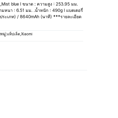
 ,Mist blue l ขนาด : ความสูง : 253.95 มม.
มหนา : 6.51 มม. .น้ำหนัก : 490g l แบตเตอรี่
ประเภท) / 8640mAh (นาที) ***รายละเอียด
มู่:
แท็ปเล็ต
,
Xiaomi