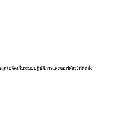
กใช้จัดเก็บระบบปฏิบัติการและซอฟต์แวร์ที่ติดตั้ง