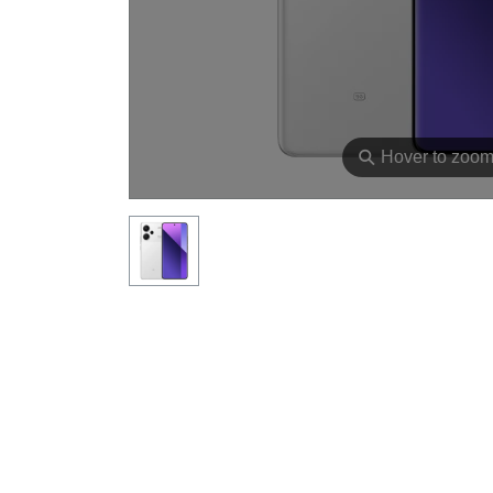
⚲
Hover to zoo