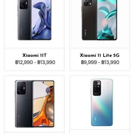
Xiaomi 11T
Xiaomi 11 Lite 5G
฿12,990
-
฿13,990
฿9,999
-
฿13,990