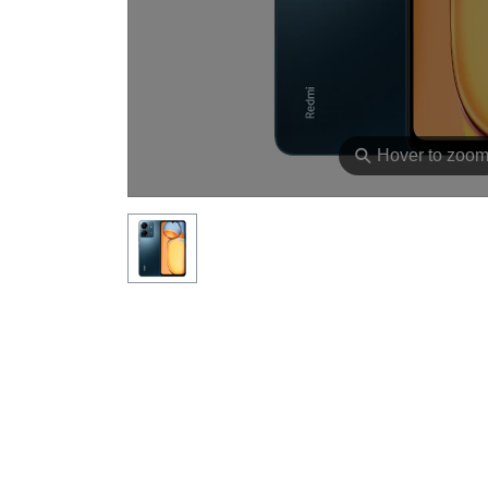
⚲
Hover to zoo