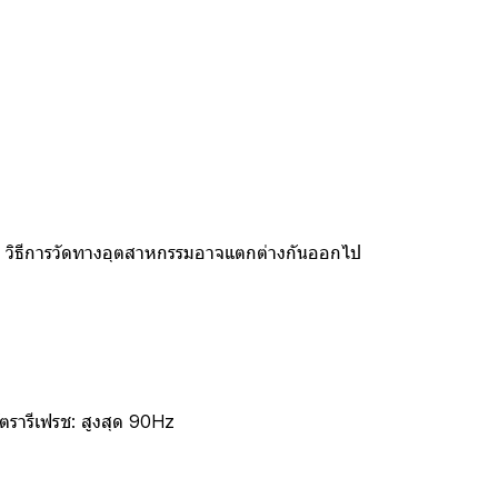
i วิธีการวัดทางอุตสาหกรรมอาจแตกต่างกันออกไป
ตรารีเฟรช: สูงสุด 90Hz