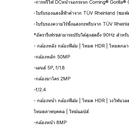
-การหรี่ไฟ DCหน้าจอกระจก Corning® Gorilla® 
-ใบรับรองแสงสีฟ้าต่ำจาก TÜV Rheinland (ซอฟต์
-ใบรับรองความไร้ซึ่งแสงกะพริบจาก TÜV Rheinl
*อัตรารีเฟรชสามารถปรับได้สูงสุดถึง 90Hz สำหรับ
- กล้องหลัง กล้องฟิล์ม | โหมด HDR | โหมดกล
-กล้องหลัก 50MP
-เลนส์ 5P, f/1.8
-กล้องมาโคร 2MP
-f/2.4
- กล้องหน้า กล้องฟิล์ม | โหมด HDR | วงไฟนวลต
โหมดภาพบุคคล | ไทม์แลปส์
-กล้องหน้า 8MP