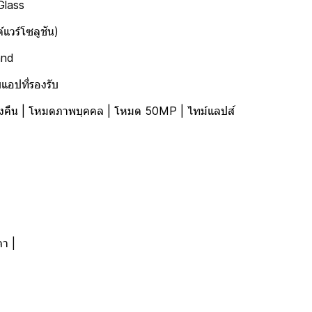
Glass
แวร์โซลูชัน)
and
แอปที่รองรับ
างคืน | โหมดภาพบุคคล | โหมด 50MP | ไทม์แลปส์
า |