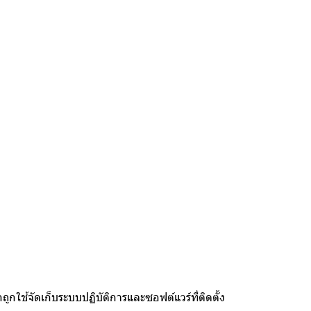
กใช้จัดเก็บระบบปฏิบัติการและซอฟต์แวร์ที่ติดตั้ง