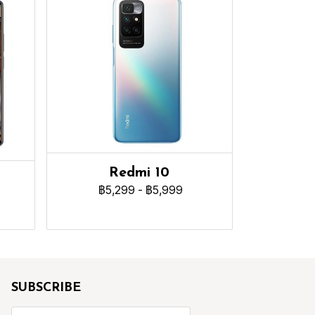
Redmi 10
฿5,299
-
฿5,999
SUBSCRIBE