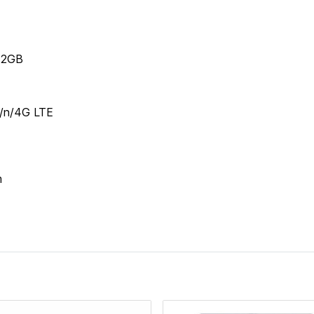
12GB
g/n/4G LTE
m