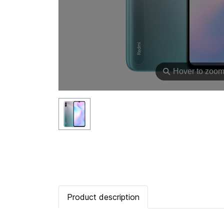
⚲
Hover to zoo
Product description