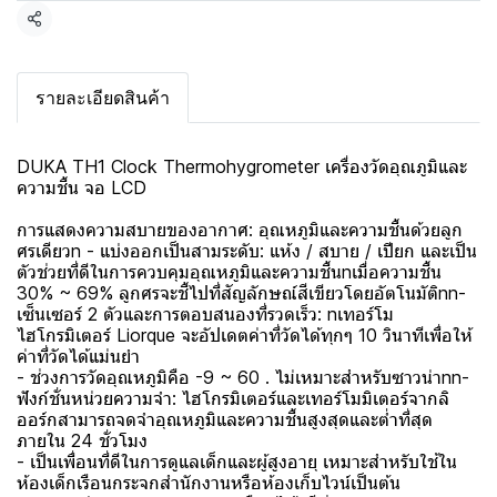
แชร์
รายละเอียดสินค้า
DUKA TH1 Clock Thermohygrometer เครื่องวัดอุณภูมิและ
ความชื้น จอ LCD
การแสดงความสบายของอากาศ: อุณหภูมิและความชื้นด้วยลูก
ศรเดียวn - แบ่งออกเป็นสามระดับ: แห้ง / สบาย / เปียก และเป็น
ตัวช่วยที่ดีในการควบคุมอุณหภูมิและความชื้นnเมื่อความชื้น
30% ~ 69% ลูกศรจะชี้ไปที่สัญลักษณ์สีเขียวโดยอัตโนมัติnn-
เซ็นเซอร์ 2 ตัวและการตอบสนองที่รวดเร็ว: nเทอร์โม
ไฮโกรมิเตอร์ Liorque จะอัปเดตค่าที่วัดได้ทุกๆ 10 วินาทีเพื่อให้
ค่าที่วัดได้แม่นยำ
- ช่วงการวัดอุณหภูมิคือ -9 ~ 60 . ไม่เหมาะสำหรับซาวน่าnn-
ฟังก์ชั่นหน่วยความจำ: ไฮโกรมิเตอร์และเทอร์โมมิเตอร์จากลิ
ออร์กสามารถจดจำอุณหภูมิและความชื้นสูงสุดและต่ำที่สุด
ภายใน 24 ชั่วโมง
- เป็นเพื่อนที่ดีในการดูแลเด็กและผู้สูงอายุ เหมาะสำหรับใช้ใน
ห้องเด็กเรือนกระจกสำนักงานหรือห้องเก็บไวน์เป็นต้น