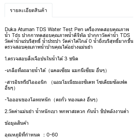
รายละเอียดสินค้า
Duka Atuman TDS Water Test Pen เครื่องทดสอบคุณภาพ
น้ำ Tds ปากกาทดสอบคุณภาพน้ำดิจิทัล ปากกาวัดค่าน้ำ TDS
วัดค่าน้ำแร่บริสุทธิ์ น้ำประปา วัดค่าได้ใกล้ 0 น้ำยิ่งบริสุทธิ์มากขึ้น
ตรวจสอบคุณภาพน้ำบ้านคุณได้อย่างแม่นยำ
1.ตรวจสอบสิ่งเจือปนในน้ำได้ 3 ชนิด
-เกลือที่ละลายน้ำได้（แคลเซียม แมกนีเซียม อื่นๆ）
-สารอินทรีย์ไอออนิก （แอมโมเนียมอะซิเตท โซเดียมซัลเฟต
อื่นๆ）
-ไอออนของโลหะหนัก（ตะกั่ว ทองแดง อื่นๆ）
2.วัดค่าแม่นยำ น้ำหนักเบา พกพาสะดวก กันน้ำ ชิปพลังงานต่ำ
ข้อมูลสินค้า
อุณหภูมิที่กำหนด ：0-60