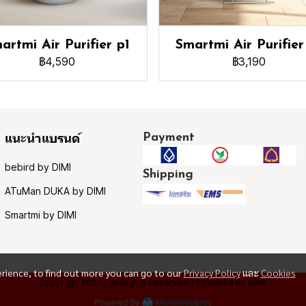
artmi Air Purifier p1
Smartmi Air Purifier
฿4,590
฿3,190
Payment
แนะนำแบรนด์
bebird by DIMI
Shipping
ATuMan DUKA by DIMI
Smartmi by DIMI
erience, to find out more you can go to our
Privacy Policy
และ
Cookies
Copyright 2023 | All Rights Reserved | Powered by MWE
Powered By
MakeWebEasy