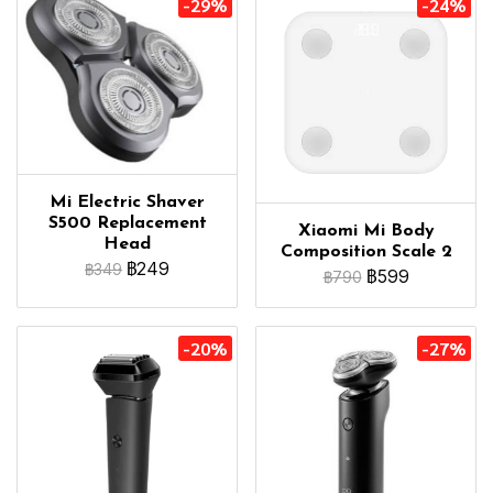
-29%
-24%
Mi Electric Shaver
S500 Replacement
Xiaomi Mi Body
Head
Composition Scale 2
฿249
฿349
฿599
฿790
-20%
-27%